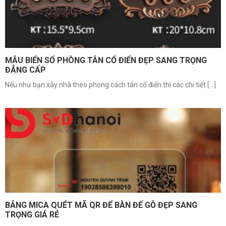
MẪU BIỂN SỐ PHÒNG TÂN CỔ ĐIỂN ĐẸP SANG TRỌNG
ĐẲNG CẤP
Nếu như bạn xây nhà theo phong cách tân cổ điển thì các chi tiết [...]
BẢNG MICA QUÉT MÃ QR ĐỂ BÀN ĐẾ GỖ ĐẸP SANG
TRỌNG GIÁ RẺ