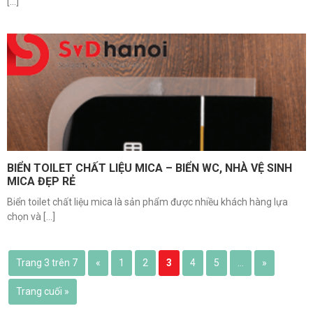
[...]
BIỂN TOILET CHẤT LIỆU MICA – BIỂN WC, NHÀ VỆ SINH
MICA ĐẸP RẺ
Biển toilet chất liệu mica là sản phẩm được nhiều khách hàng lựa
chọn và [...]
Trang 3 trên 7
«
1
2
3
4
5
...
»
Trang cuối »