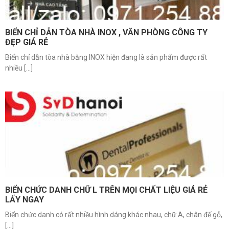
BIỂN CHỈ DẪN TÒA NHÀ INOX , VĂN PHÒNG CÔNG TY
ĐẸP GIÁ RẺ
Biển chỉ dẫn tòa nhà bằng INOX hiện đang là sản phẩm được rất
nhiều [...]
BIỂN CHỨC DANH CHỮ L TRÊN MỌI CHẤT LIỆU GIÁ RẺ
LẤY NGAY
Biển chức danh có rất nhiều hình dáng khác nhau, chữ A, chân đế gỗ,
[...]