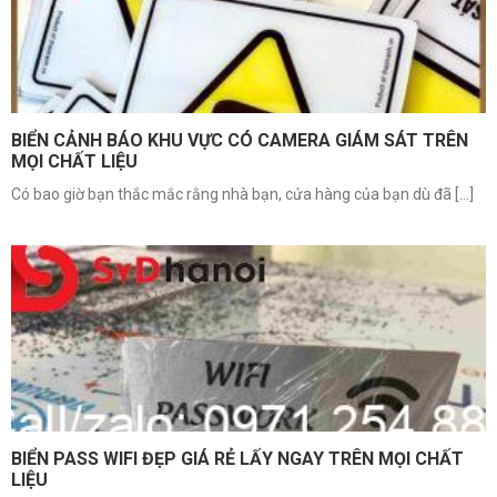
BIỂN CẢNH BÁO KHU VỰC CÓ CAMERA GIÁM SÁT TRÊN
MỌI CHẤT LIỆU
Có bao giờ bạn thắc mắc rằng nhà bạn, cửa hàng của bạn dù đã [...]
BIỂN PASS WIFI ĐẸP GIÁ RẺ LẤY NGAY TRÊN MỌI CHẤT
LIỆU