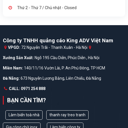
Thứ 2 - Thứ 7 / Chủ nhật - Closed
Công ty TNHH quảng cáo King ADV Việt Nam
VPGD:
72 Nguyễn Trãi - Thanh Xuân - Hà Nội
Xưởng Sản Xuất:
Ngõ 195 Cầu Diễn, Phúc Diễn , Hà Nội
Miền Nam:
140/11/16 Vườn Lài, P. An Phú Đông, TP HCM
Đà Nẵng:
673 Nguyễn Lương Bằng, Liên Chiểu, Đà Nẵng
CALL: 0971 254 888
BẠN CẦN TÌM?
Làm biển toà nhà
thanh ray treo tranh
Gia công chữ inox
Làm biển công ty