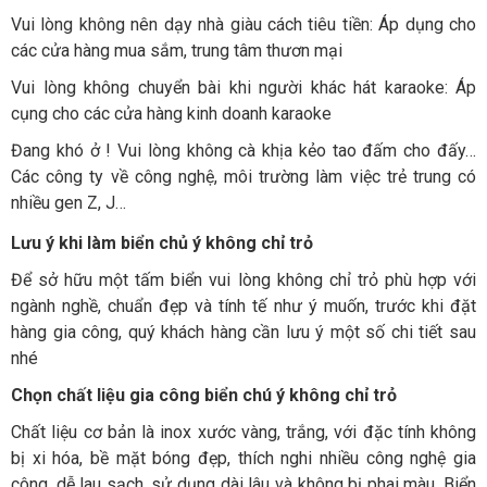
Vui lòng không nên dạy nhà giàu cách tiêu tiền: Áp dụng cho
các cửa hàng mua sắm, trung tâm thươn mại
Vui lòng không chuyển bài khi người khác hát karaoke: Áp
cụng cho các cửa hàng kinh doanh karaoke
Đang khó ở ! Vui lòng không cà khịa kẻo tao đấm cho đấy…
Các công ty về công nghệ, môi trường làm việc trẻ trung có
nhiều gen Z, J…
Lưu ý khi làm biển chủ ý không chỉ trỏ
Để sở hữu một tấm biển vui lòng không chỉ trỏ phù hợp với
ngành nghề, chuẩn đẹp và tính tế như ý muốn, trước khi đặt
hàng gia công, quý khách hàng cần lưu ý một số chi tiết sau
nhé
Chọn chất liệu gia công biển chú ý không chỉ trỏ
Chất liệu cơ bản là inox xước vàng, trắng, với đặc tính không
bị xi hóa, bề mặt bóng đẹp, thích nghi nhiều công nghệ gia
công, dễ lau sạch, sử dụng dài lâu và không bị phai màu. Biển