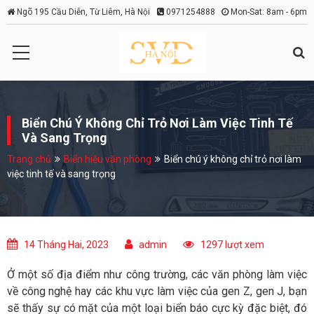
Ngõ 195 Cầu Diễn, Từ Liêm, Hà Nội
0971254888
Mon-Sat: 8am - 6pm
Biển Chú Ý Không Chỉ Trỏ Nơi Làm Việc Tinh Tế
Và Sang Trọng
Trang chủ
Biển hiệu văn phòng
Biển chú ý không chỉ trỏ nơi làm
việc tinh tế và sang trọng
14 Tháng Hai, 2023
admin
1297 lượt xem
Ở một số địa điểm như công trường, các văn phòng làm việc
về công nghệ hay các khu vực làm việc của gen Z, gen J, bạn
sẽ thấy sự có mặt của một loại biển báo cực kỳ đặc biệt, đó