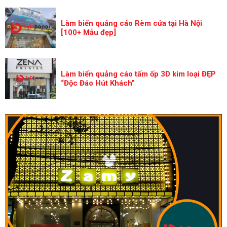
Làm biển quảng cáo Rèm cửa tại Hà Nội
[100+ Mẫu đẹp]
Làm biển quảng cáo tấm ốp 3D kim loại ĐẸP
“Độc Đáo Hút Khách”