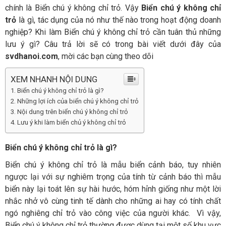
chính là Biển chú ý không chỉ trỏ. Vậy
Biển chú ý không chỉ
trỏ
là gì, tác dụng của nó như thế nào trong hoạt động doanh
nghiệp? Khi làm Biển chú ý không chỉ trỏ cần tuân thủ những
lưu ý gì? Câu trả lời sẽ có trong bài viết dưới đây của
svdhanoi.com
, mời các bạn cùng theo dõi
XEM NHANH NỘI DUNG
Biển chú ý không chỉ trỏ là gì?
Những lợi ích của biển chú ý không chỉ trỏ
Nội dung trên biển chú ý không chỉ trỏ
Lưu ý khi làm biển chủ ý không chỉ trỏ
Biển chú ý không chỉ trỏ là gì?
Biển chú ý không chỉ trỏ là mẫu biển cảnh báo, tuy nhiên
ngược lại với sự nghiêm trọng của tính từ cảnh báo thì mẫu
biển này lại toát lên sự hài hước, hóm hỉnh giống như một lời
nhắc nhở vô cùng tinh tế dành cho những ai hay có tính chất
ngó nghiêng chỉ trỏ vào công việc của người khác. Vì vậy,
Biển chú ý không chỉ trỏ thường được dùng tại một số khu vực