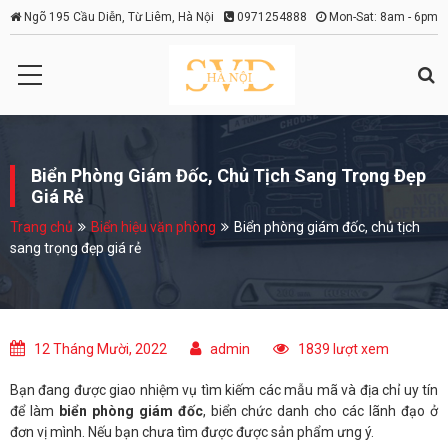
Ngõ 195 Cầu Diễn, Từ Liêm, Hà Nội
0971254888
Mon-Sat: 8am - 6pm
Biển Phòng Giám Đốc, Chủ Tịch Sang Trọng Đẹp
Giá Rẻ
Trang chủ
Biển hiệu văn phòng
Biển phòng giám đốc, chủ tịch
sang trọng đẹp giá rẻ
12 Tháng Mười, 2022
admin
1839 lượt xem
Bạn đang được giao nhiệm vụ tìm kiếm các mẫu mã và địa chỉ uy tín
để làm
biển phòng giám đốc
, biển chức danh cho các lãnh đạo ở
đơn vị mình. Nếu bạn chưa tìm được được sản phẩm ưng ý.