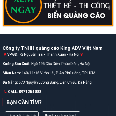
Công ty TNHH quảng cáo King ADV Việt Nam
VPGD:
72 Nguyễn Trãi - Thanh Xuân - Hà Nội
Xưởng Sản Xuất:
Ngõ 195 Cầu Diễn, Phúc Diễn , Hà Nội
Miền Nam:
140/11/16 Vườn Lài, P. An Phú Đông, TP HCM
Đà Nẵng:
673 Nguyễn Lương Bằng, Liên Chiểu, Đà Nẵng
CALL: 0971 254 888
BẠN CẦN TÌM?
Làm biển toà nhà
thanh ray treo tranh