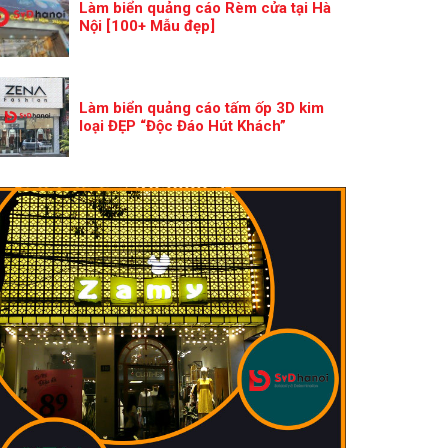
Làm biển quảng cáo Rèm cửa tại Hà
Nội [100+ Mẫu đẹp]
Làm biển quảng cáo tấm ốp 3D kim
loại ĐẸP “Độc Đáo Hút Khách”