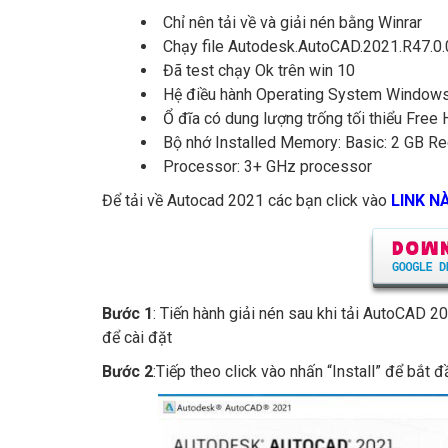
Chỉ nên tải về và giải nén bằng Winrar
Chạy file Autodesk.AutoCAD.2021.R47.0.
Đã test chạy Ok trên win 10
Hệ điều hành Operating System Windows
Ổ đĩa có dung lượng trống tối thiểu Free
Bộ nhớ Installed Memory: Basic: 2 GB 
Processor: 3+ GHz processor
Để tải về Autocad 2021 các bạn click vào
LINK N
Bước 1
: Tiến hành giải nén sau khi tải AutoCAD 2
để cài đặt
Bước 2
:Tiếp theo click vào nhấn “Install” để bắt đ