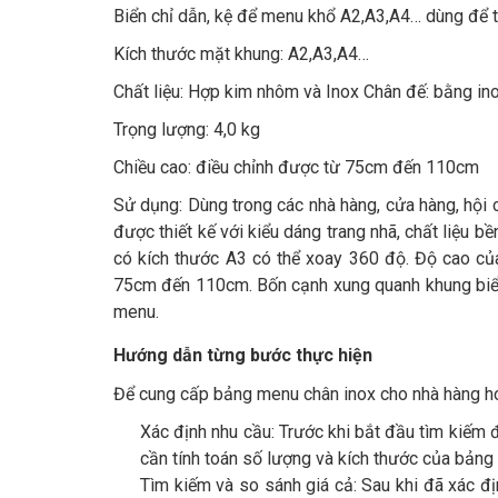
Biển chỉ dẫn, kệ để menu khổ A2,A3,A4… dùng để t
Kích thước mặt khung: A2,A3,A4…
Chất liệu: Hợp kim nhôm và Inox Chân đế: bằng ino
Trọng lượng: 4,0 kg
Chiều cao: điều chỉnh được từ 75cm đến 110cm
Sử dụng: Dùng trong các nhà hàng, cửa hàng, hội 
được thiết kế với kiểu dáng trang nhã, chất liệu b
có kích thước A3 có thể xoay 360 độ. Độ cao củ
75cm đến 110cm. Bốn cạnh xung quanh khung biển c
menu.
Hướng dẫn từng bước thực hiện
Để cung cấp bảng menu chân inox cho nhà hàng ho
Xác định nhu cầu: Trước khi bắt đầu tìm kiếm 
cần tính toán số lượng và kích thước của bảng
Tìm kiếm và so sánh giá cả: Sau khi đã xác đ