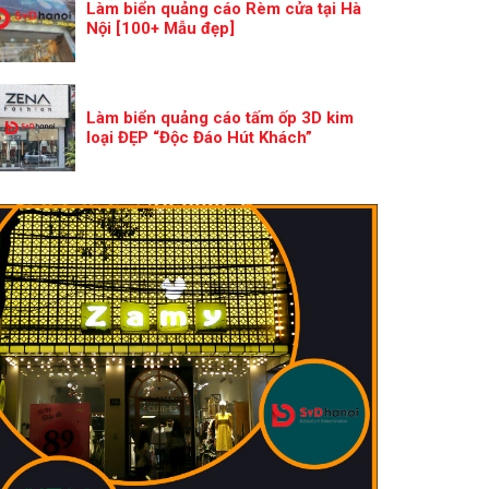
Làm biển quảng cáo Rèm cửa tại Hà
Nội [100+ Mẫu đẹp]
Làm biển quảng cáo tấm ốp 3D kim
loại ĐẸP “Độc Đáo Hút Khách”