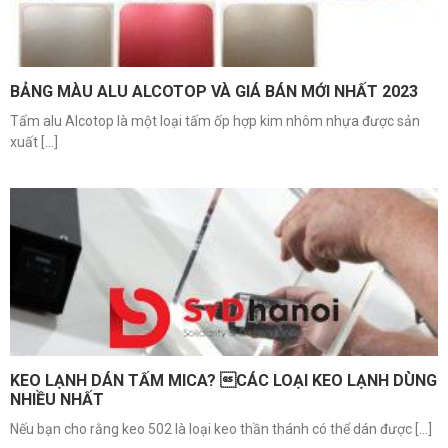
BẢNG MÀU ALU ALCOTOP VÀ GIÁ BÁN MỚI NHẤT 2023
Tấm alu Alcotop là một loại tấm ốp hợp kim nhôm nhựa được sản
xuất [...]
KEO LẠNH DÁN TẤM MICA? CÁC LOẠI KEO LẠNH DÙNG
NHIỀU NHẤT
Nếu bạn cho rằng keo 502 là loại keo thần thánh có thể dán được [...]