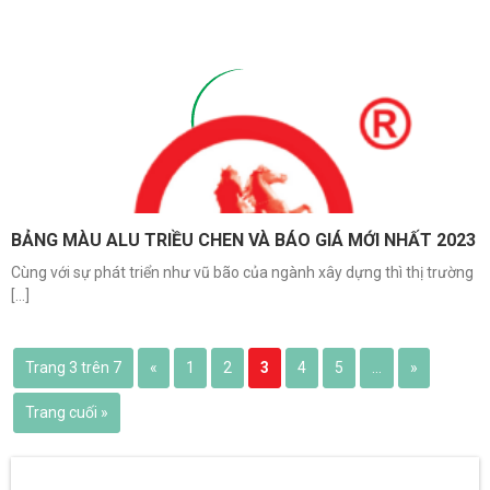
BẢNG MÀU ALU TRIỀU CHEN VÀ BÁO GIÁ MỚI NHẤT 2023
Cùng với sự phát triển như vũ bão của ngành xây dựng thì thị trường
[...]
Trang 3 trên 7
«
1
2
3
4
5
...
»
Trang cuối »